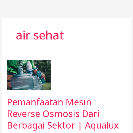
Skip
to
content
air sehat
Pemanfaatan
Mesin
Reverse
Osmosis
Dari
Pemanfaatan Mesin
Berbagai
Sektor
Reverse Osmosis Dari
|
Berbagai Sektor | Aqualux
Aqualux