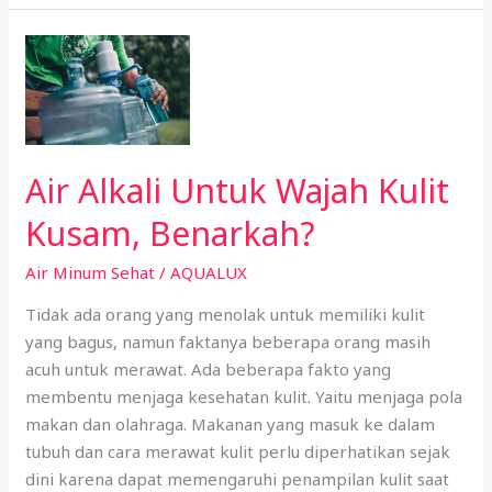
Air
Alkali
Untuk
Wajah
Kulit
Air Alkali Untuk Wajah Kulit
Kusam,
Benarkah?
Kusam, Benarkah?
Air Minum Sehat
/
AQUALUX
Tidak ada orang yang menolak untuk memiliki kulit
yang bagus, namun faktanya beberapa orang masih
acuh untuk merawat. Ada beberapa fakto yang
membentu menjaga kesehatan kulit. Yaitu menjaga pola
makan dan olahraga. Makanan yang masuk ke dalam
tubuh dan cara merawat kulit perlu diperhatikan sejak
dini karena dapat memengaruhi penampilan kulit saat