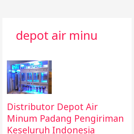
Skip
to
content
depot air minu
Distributor
Depot
Air
Minum
Padang
Pengiriman
Distributor Depot Air
Keseluruh
Minum Padang Pengiriman
Indonesia
Keseluruh Indonesia