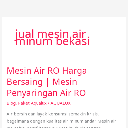
Skip
to
content
jual mesin air
minum bekasi
Mesin Air RO Harga
Mesin
Air
Bersaing | Mesin
RO
Harga
Penyaringan Air RO
Bersaing
Blog
,
Paket Aqualux
/
AQUALUX
|
Mesin
Air bersih dan layak konsumsi semakin krisis,
Penyaringan
bagaimana dengan kualitas air minum anda? Mesin air
Air
RO, solusi pemfilteran air. Saat ini dunia tengah