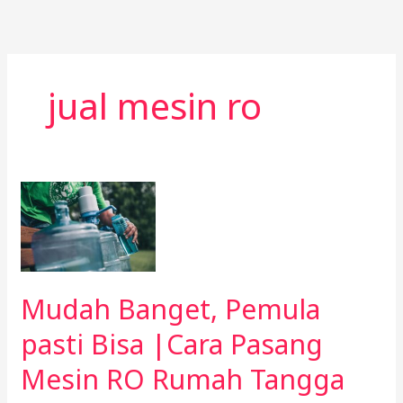
Skip
to
content
jual mesin ro
Mudah
Banget,
Pemula
pasti
Bisa
Mudah Banget, Pemula
|Cara
Pasang
pasti Bisa |Cara Pasang
Mesin
Mesin RO Rumah Tangga
RO
Rumah