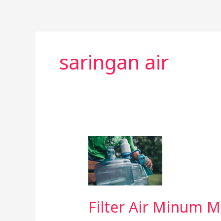
Skip
to
content
saringan air
Filter
Air
Minum
Menjadi
Hal
Filter Air Minum M
Dasar