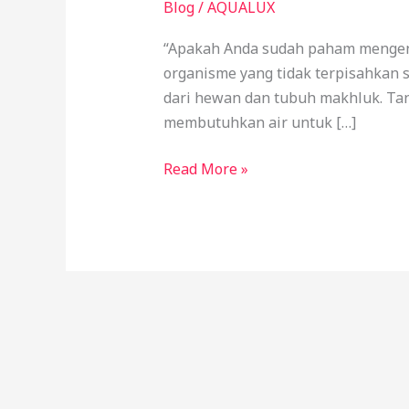
Air
Blog
/
AQUALUX
Layak
“Apakah Anda sudah paham mengenai
Konsumsi
organisme yang tidak terpisahkan s
|
dari hewan dan tubuh makhluk. Tan
Aqualux
membutuhkan air untuk […]
Read More »